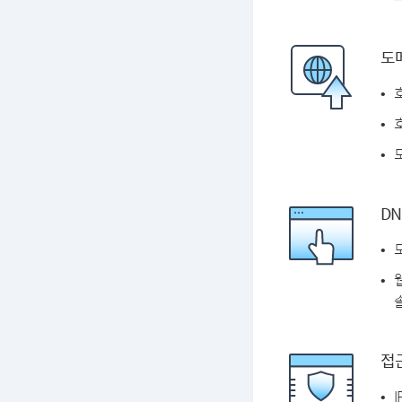
도
DN
솔
접근